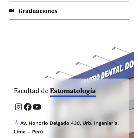
Graduaciones
Promoción 2025
Gabriel Flores Mena
Lorem ipsum d
Estomatología
Facultad de
Instagram
Facebook
YouTube
Av. Honorio Delgado 430, Urb. Ingeniería,
Lima – Perú