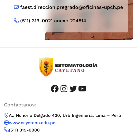
faest.direccion.pregrado@oficinas-upch.pe
2
3
4
5
6
7
1
(511) 319-0021 anexo 224514
facebook
instagram
twitter
youtube
Contáctanos:
Av. Honorio Delgado 430, Urb Ingeniería, Lima – Perú
www.cayetano.edu.pe
(511) 319-0000