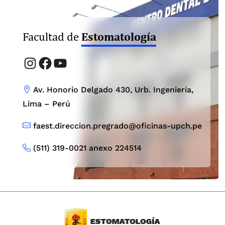
Estomatología
Facultad de
Instagram
Facebook
YouTube
Av. Honorio Delgado 430, Urb. Ingeniería,
Lima – Perú
faest.direccion.pregrado@oficinas-upch.pe
(511) 319-0021 anexo 224514