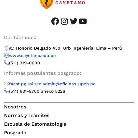
facebook
instagram
twitter
youtube
Contáctanos:
Av. Honorio Delgado 430, Urb Ingeniería, Lima – Perú
www.cayetano.edu.pe
(511) 319-0000
Informes postulantes posgrado:
faest.pg.ssi.sec.admin@oficinas-upch.pe
(511)
631-8700 anexo 5226
Nosotros
Normas y Trámites
Escuela de Estomatología
Posgrado