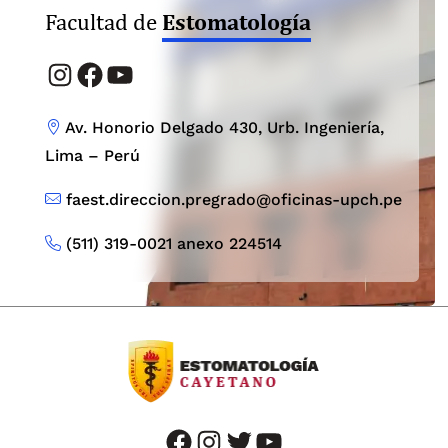
Estomatología
Facultad de
Instagram
Facebook
YouTube
Av. Honorio Delgado 430, Urb. Ingeniería,
Lima – Perú
faest.direccion.pregrado@oficinas-upch.pe
(511) 319-0021 anexo 224514
facebook
instagram
twitter
youtube