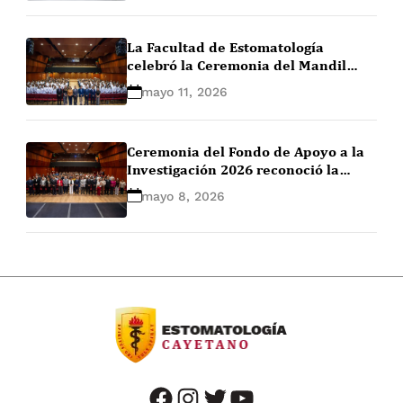
La Facultad de Estomatología
celebró la Ceremonia del Mandil
Blanco 2026 – I
mayo 11, 2026
Ceremonia del Fondo de Apoyo a la
Investigación 2026 reconoció la
excelencia científica de estudiantes
mayo 8, 2026
y docentes de las Facultades de
Medicina, Estomatología y
Enfermería
facebook
instagram
twitter
youtube